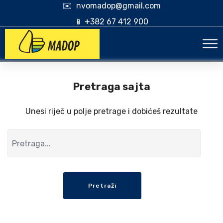
✉️ nvomadop@gmail.com
📱 +382 67 412 900
Pretraga sajta
Unesi riječ u polje pretrage i dobićeš rezultate
Pretraži